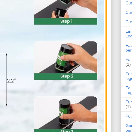
Cu
Cus
Cus
Ein
Log
Fab
per
Fal
(1)
Fan
log
Feu
Log
Fun
(1)
Fuß
Goo
per