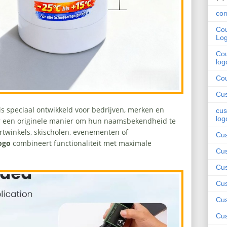
cor
Cou
Lo
Cou
log
Cou
Cus
 is speciaal ontwikkeld voor bedrijven, merken en
cus
log
aar een originele manier om hun naamsbekendheid te
rtwinkels, skischolen, evenementen of
Cus
ogo
combineert functionaliteit met maximale
Cus
Cus
Cus
Cus
Cus