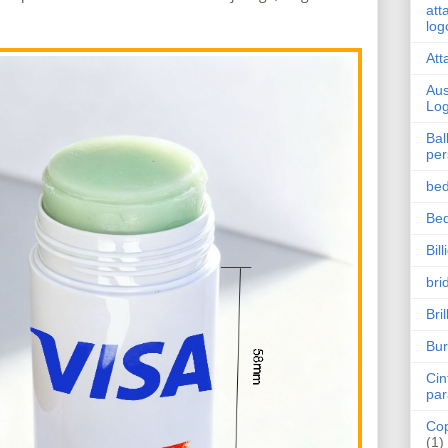
att
log
Att
Aus
Lo
Bal
per
bed
Bed
Bil
bri
Bri
Bur
Cin
par
Cop
(1)