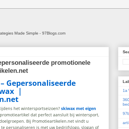
rategies Made Simple - 97Blogs.com
Sea
epersonaliseerde promotionele
kelen.net
 – Gepersonaliseerde
La
iwax ｜
1a 
n.net
360
be
tijdens het wintersportseizoen?
skiwax met eigen
97
promotieartikel dat perfect aansluit bij wintersport,
 doelgroepen. Bij Promotieartikelen.net vindt u
art
te personaliseren is met uw bedrijfslogo, slogan of