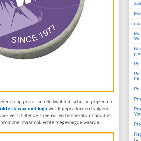
ave
Mag
med
Met
Wer
Neo
ges
Per
Per
Fir
Pol
Pro
rekenen op professionele kwaliteit, scherpe prijzen en
ukte skiwax met logo
wordt geproduceerd volgens
Pro
You
 voor verschillende sneeuw- en temperatuurcondities.
n promotie, maar ook echte toegevoegde waarde.
Pro
Reg
(1)