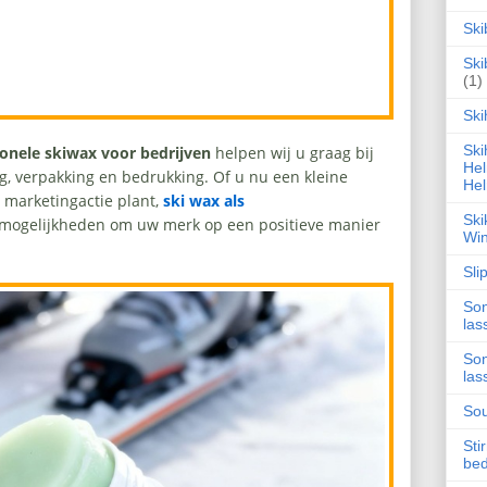
Ski
Ski
(1)
Ski
Ski
onele skiwax voor bedrijven
helpen wij u graag bij
Hel
ng, verpakking en bedrukking. Of u nu een kleine
Hel
e marketingactie plant,
ski wax als
Ski
 mogelijkheden om uw merk op een positieve manier
Win
Sli
Son
las
Son
las
Sou
Sti
be