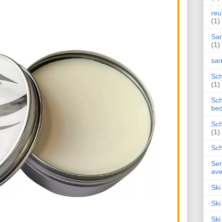
reu
(1)
San
(1)
san
Sch
(1)
Sch
bed
Sch
(1)
Sch
Ser
ave
Ski
Ski
Ski