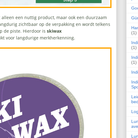
Goo
et alleen een nuttig product, maar ook een duurzaam
Gün
langdurig zichtbaar op de verpakking en wordt telkens
Han
p de piste. Hierdoor is
skiwax
(1)
ikt voor langdurige merkherkenning.
Ind
(1)
Ind
(1)
Ind
Ind
Spo
Lei
be
Log
Lun
ave
Lun