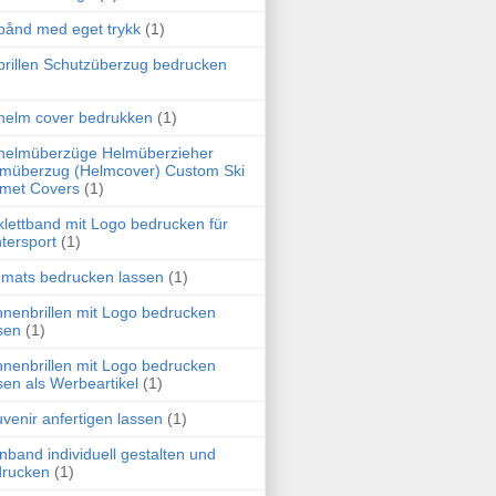
bånd med eget trykk
(1)
brillen Schutzüberzug bedrucken
helm cover bedrukken
(1)
helmüberzüge Helmüberzieher
müberzug (Helmcover) Custom Ski
met Covers
(1)
klettband mit Logo bedrucken für
tersport
(1)
pmats bedrucken lassen
(1)
nenbrillen mit Logo bedrucken
sen
(1)
nenbrillen mit Logo bedrucken
sen als Werbeartikel
(1)
venir anfertigen lassen
(1)
rnband individuell gestalten und
drucken
(1)