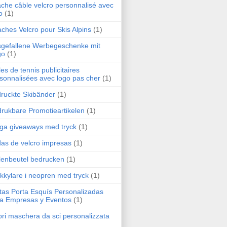
ache câble velcro personnalisé avec
o
(1)
aches Velcro pour Skis Alpins
(1)
gefallene Werbegeschenke mit
go
(1)
les de tennis publicitaires
sonnalisées avec logo pas cher
(1)
ruckte Skibänder
(1)
rukbare Promotieartikelen
(1)
liga giveaways med tryck
(1)
das de velcro impresas
(1)
llenbeutel bedrucken
(1)
kkylare i neopren med tryck
(1)
tas Porta Esquís Personalizadas
a Empresas y Eventos
(1)
ri maschera da sci personalizzata