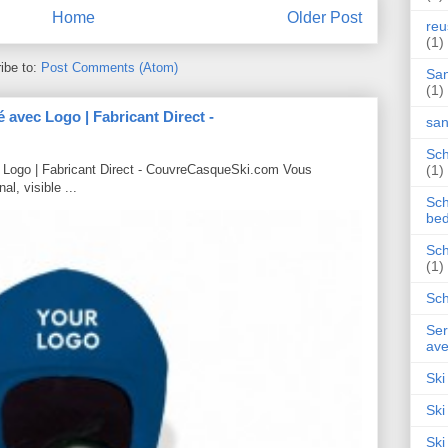
Home
Older Post
reu
(1)
ibe to:
Post Comments (Atom)
San
(1)
avec Logo | Fabricant Direct -
san
Sch
(1)
 Logo | Fabricant Direct - CouvreCasqueSki.com Vous
al, visible ...
Sch
bed
Sch
(1)
Sch
Ser
ave
Ski
Ski
Ski