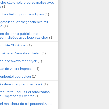
ache câble velcro personnalisé avec
o
(1)
aches Velcro pour Skis Alpins
(1)
gefallene Werbegeschenke mit
go
(1)
les de tennis publicitaires
sonnalisées avec logo pas cher
(1)
ruckte Skibänder
(1)
rukbare Promotieartikelen
(1)
liga giveaways med tryck
(1)
das de velcro impresas
(1)
llenbeutel bedrucken
(1)
kkylare i neopren med tryck
(1)
tas Porta Esquís Personalizadas
a Empresas y Eventos
(1)
ri maschera da sci personalizzata