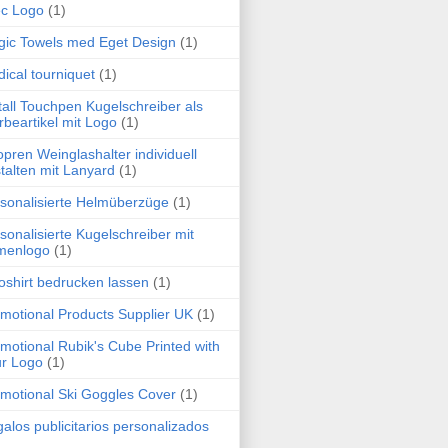
c Logo
(1)
ic Towels med Eget Design
(1)
ical tourniquet
(1)
all Touchpen Kugelschreiber als
beartikel mit Logo
(1)
pren Weinglashalter individuell
talten mit Lanyard
(1)
sonalisierte Helmüberzüge
(1)
sonalisierte Kugelschreiber mit
menlogo
(1)
oshirt bedrucken lassen
(1)
motional Products Supplier UK
(1)
motional Rubik's Cube Printed with
r Logo
(1)
motional Ski Goggles Cover
(1)
alos publicitarios personalizados