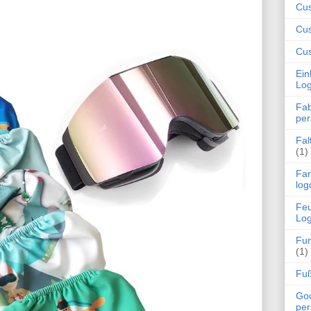
Cu
Cus
Cus
Ein
Log
Fab
per
Fal
(1)
Fan
log
Feu
Log
Fun
(1)
Fuß
Goo
per