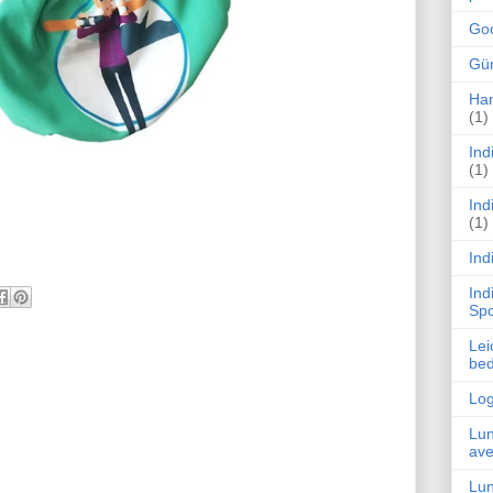
Goo
Gün
Han
(1)
Ind
(1)
Ind
(1)
Ind
Ind
Spo
Lei
be
Log
Lun
ave
Lun