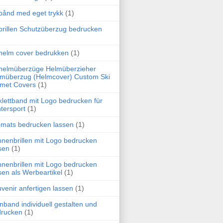
bånd med eget trykk
(1)
brillen Schutzüberzug bedrucken
helm cover bedrukken
(1)
helmüberzüge Helmüberzieher
müberzug (Helmcover) Custom Ski
met Covers
(1)
klettband mit Logo bedrucken für
tersport
(1)
pmats bedrucken lassen
(1)
nenbrillen mit Logo bedrucken
sen
(1)
nenbrillen mit Logo bedrucken
sen als Werbeartikel
(1)
venir anfertigen lassen
(1)
rnband individuell gestalten und
drucken
(1)