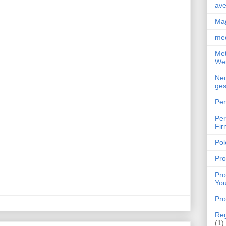
ave
Mag
med
Met
Wer
Neo
ges
Per
Per
Fir
Pol
Pro
Pro
You
Pro
Reg
(1)