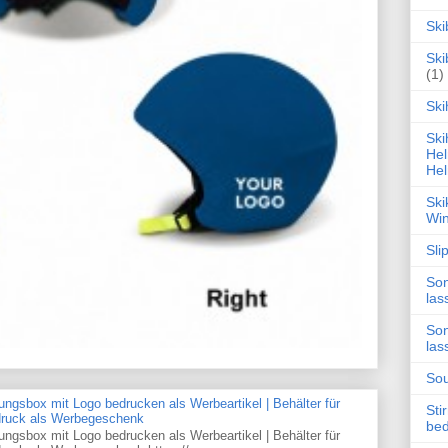
Ski
Ski
(1)
Ski
Ski
Hel
Hel
Ski
Win
Sli
Son
las
Son
las
Sou
ungsbox mit Logo bedrucken als Werbeartikel | Behälter für
Sti
odruck als Werbegeschenk
be
ungsbox mit Logo bedrucken als Werbeartikel | Behälter für