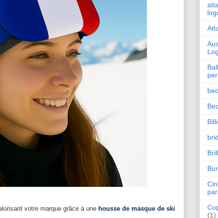
att
log
Att
Aus
Lo
Bal
per
bed
Bed
Bil
bri
Bri
Bur
Cin
par
Cop
valorisant votre marque grâce à une
housse de masque de ski
(1)