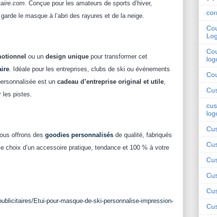
taire.com
. Conçue pour les amateurs de sports d’hiver,
cor
garde le masque à l’abri des rayures et de la neige.
Cou
Lo
Cou
otionnel
ou un
design unique
pour transformer cet
log
aire
. Idéale pour les entreprises, clubs de ski ou événements
Cou
personnalisée est un
cadeau d’entreprise original et utile
,
Cus
r les pistes.
cus
log
Cus
vous offrons des
goodies personnalisés
de qualité, fabriqués
Cus
 le choix d’un accessoire pratique, tendance et 100 % à votre
Cus
Cus
Cus
publicitaires/Etui-pour-masque-de-ski-personnalise-impression-
Cus