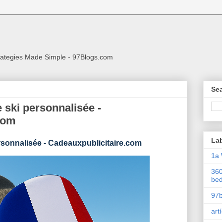
rategies Made Simple - 97Blogs.com
Sea
ski personnalisée -
com
La
rsonnalisée
-
Cadeauxpublicitaire.com
1a 
360
be
97
art