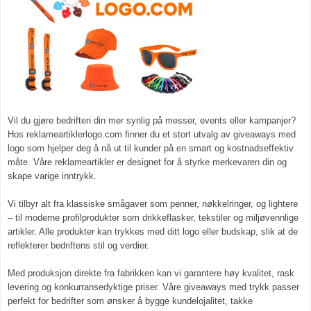
Vil du gjøre bedriften din mer synlig på messer, events eller kampanjer?
Hos reklameartiklerlogo.com finner du et stort utvalg av giveaways med
logo som hjelper deg å nå ut til kunder på en smart og kostnadseffektiv
måte. Våre reklameartikler er designet for å styrke merkevaren din og
skape varige inntrykk.
Vi tilbyr alt fra klassiske smågaver som penner, nøkkelringer, og lightere
– til moderne profilprodukter som drikkeflasker, tekstiler og miljøvennlige
artikler. Alle produkter kan trykkes med ditt logo eller budskap, slik at de
reflekterer bedriftens stil og verdier.
Med produksjon direkte fra fabrikken kan vi garantere høy kvalitet, rask
levering og konkurransedyktige priser. Våre giveaways med trykk passer
perfekt for bedrifter som ønsker å bygge kundelojalitet, takke